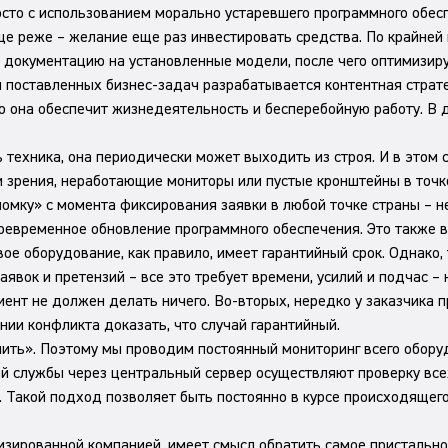
сто с использованием морально устаревшего программного обесп
еще реже – желание еще раз инвестировать средства. По крайней
т документацию на установленные модели, после чего оптимизир
поставленных бизнес-задач разрабатывается контентная стратег
о она обеспечит жизнедеятельность и бесперебойную работу. В 
техника, она периодически может выходить из строя. И в этом с
чки зрения, неработающие мониторы или пустые кронштейны в точ
омку» с момента фиксирования заявки в любой точке страны – не
евременное обновление программного обеспечения. Это также в
вое оборудование, как правило, имеет гарантийный срок. Однако
заявок и претензий – все это требует времени, усилий и подчас
иент не должен делать ничего. Во-вторых, нередко у заказчика п
нии конфликта доказать, что случай гарантийный.
чить». Поэтому мы проводим постоянный мониторинг всего обору
 службы через центральный сервер осуществляют проверку всех
 Такой подход позволяет быть постоянно в курсе происходящег
изированной компанией, имеет смысл обратить самое пристально