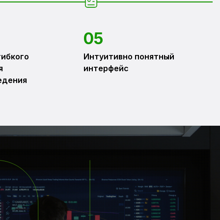
05
гибкого
Интуитивно понятный
я
интерфейс
едения