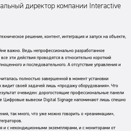
льный директор компании Interactive
ехническое решение, контент, интеграция и запуск на объекте,
райне важно. Ведь непрофессионально разработанное
 все эти действия проводятся в относительно короткий
лноценного и последовательного. А отсутствие управления и
считалась полностью завершенной в момент установки
ик видит своей задачей лишь «продажу оборудования». Что
Результат очевиден: дорогостоящие профессиональные панели
те Цифровые вывески Digital Signage напоминают лишь спешно
ния, так много, что уже можно говорить о «реанимации»,
еграторов.
ся и с некондиционными экземплярами, и с мониторами от