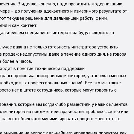
ечения. В идеале, конечно, надо проводить модернизацию.
 мере – до получения адекватного и измеримого результата от
уют текущее решение для дальнейшей работы с ним.
ия и сам контент.
дальнейшем специалисты интегратора будут следить за
лучае важна не только готовность интегратора устранять
ке продаж недопустимы даже в течение одного дня, не говоря
 более 4 часов.
ходит в понятие технической поддержки.
, транспортировка неисправных мониторов, установка сменных
 – необходимых профессиональных знаний. Все это мы также
росто нет в штате сотрудников, которые могут говорить с
дования, которые мы когда-либо разместили у наших клиентов.
 мониторов на предмет неисправностей, проблем с сетью или
о на всех объектах и минимизировать процент «нештатных
е внимание на вопрос дальнейшего управления проектом, как