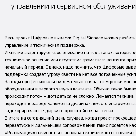
управлении и сервисном обслуживани
Весь проект Цифровые вывески Digital Signage можно разбить 
управление и техническая поддержка.
И многие акцентируют свое внимание на тех этапах, которые 
техническое решение или отсутствие грамотного контента прив
начальный период. Однако, надо помнить, что Цифровые вывеск
поддержки создает угрозу свести на нет все потраченные усил
За годы профессиональной деятельности на этом рынке мне н
оборудования и первого запуска контента. Обычно такое быва
происходит потом – догадаться не сложно. Ломается техника
переходят в разряд «элемента дизайна», вместо инструмента
задекорированные дырки от кронштейнов на стенах.
В итоге на сегодняшний день случаев, когда проект прекраща
перезапуске и дальнейшем сопровождении таких проектов как
«Реанимация» начинается с анализа технического состояния о