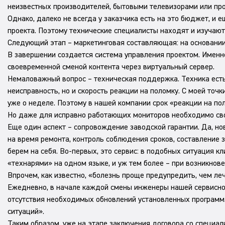
неизвестных производителей, бытовыми телевизорами или про
Однако, далеко не всегда у заказчика есть на это бюджет, и 
проекта. Поэтому технические специалисты находят и изучаю
Следующий этап – маркетинговая составляющая: на основании 
В завершении создается система управления проектом. Именн
своевременной сменой контента через виртуальный сервер.
Немаловажный вопрос – техническая поддержка. Техника есть 
неисправность, но и скорость реакции на поломку. С моей то
уже о неделе. Поэтому в нашей компании срок «реакции на пол
Но даже для исправно работающих мониторов необходимо сво
Еще один аспект – сопровождение заводской гарантии. Да, но
на время ремонта, контроль соблюдения сроков, составление 
берем на себя. Во-первых, это сервис: в подобных ситуация кл
«технарями» на одном языке, и уж тем более – при возникнове
Впрочем, как известно, «болезнь проще предупредить, чем ле
Ежедневно, в начале каждой смены инженеры нашей сервисной
отсутствия необходимых обновлений установленных программ.
ситуаций».
Таким образом, уже на этапе заключения договора со специал