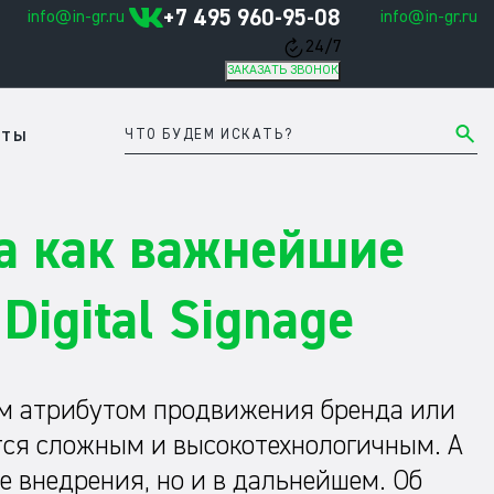
+7 495 960-95-08
info@in-gr.ru
info@in-gr.ru
24/7
ЗАКАЗАТЬ ЗВОНОК
КТЫ
а как важнейшие
igital Signage
ным атрибутом продвижения бренда или
ется сложным и высокотехнологичным. А
е внедрения, но и в дальнейшем. Об