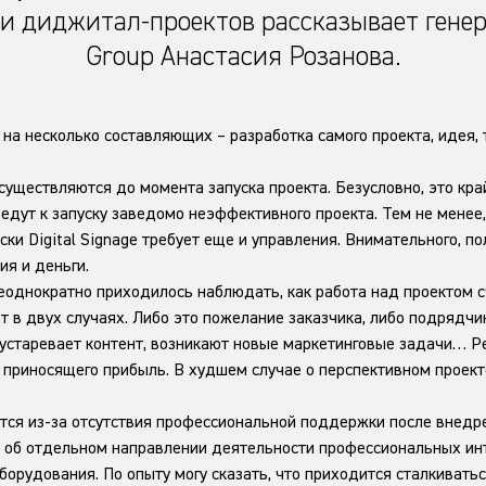
и диджитал-проектов рассказывает генера
Group Анастасия Розанова.
на несколько составляющих – разработка самого проекта, идея, т
осуществляются до момента запуска проекта. Безусловно, это к
едут к запуску заведомо неэффективного проекта. Тем не менее,
и Digital Signage требует еще и управления. Внимательного, по
ия и деньги.
еоднократно приходилось наблюдать, как работа над проектом 
ет в двух случаях. Либо это пожелание заказчика, либо подрядч
, устаревает контент, возникают новые маркетинговые задачи… 
, приносящего прибыль. В худшем случае о перспективном проек
ется из-за отсутствия профессиональной поддержки после внедре
 об отдельном направлении деятельности профессиональных инт
борудования. По опыту могу сказать, что приходится сталкивать